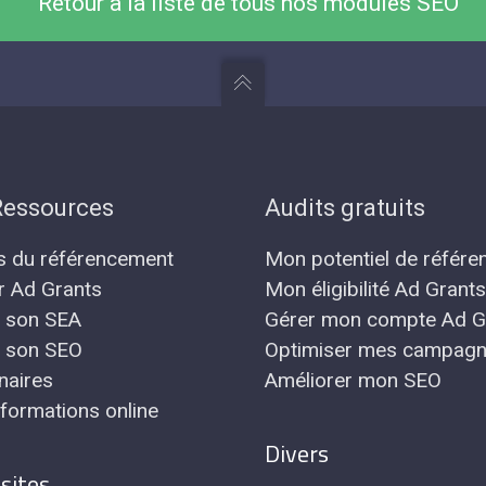
Retour à la liste de tous nos modules SEO
Ressources
Audits gratuits
s du référencement
Mon potentiel de référ
r Ad Grants
Mon éligibilité Ad Grants
r son SEA
Gérer mon compte Ad G
r son SEO
Optimiser mes campag
naires
Améliorer mon SEO
formations online
Divers
sites