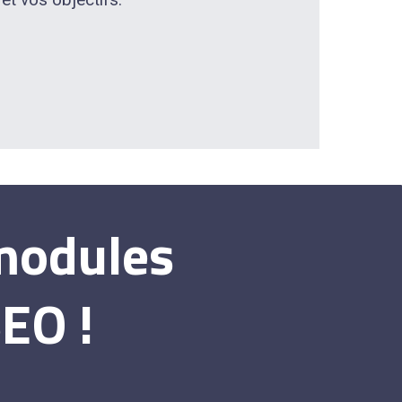
 modules
EO !