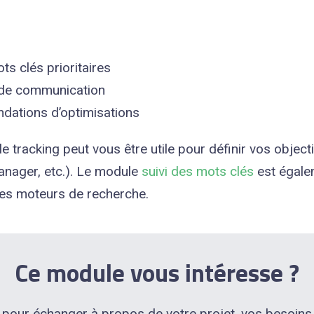
s clés prioritaires
s de communication
ations d’optimisations
e tracking
peut vous être utile pour définir vos object
anager, etc.). Le module
suivi des mots clés
est égale
 des moteurs de recherche.
Ce module vous intéresse ?
pour échanger à propos de votre projet, vos besoins e