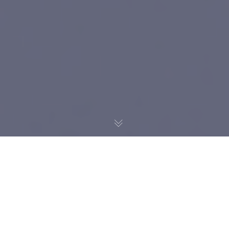
Dans notre dernier article, nous vous donnions la liste des
7 indicateurs clés à surveiller pour maximiser les
performances de votre compte et de vos campagnes
Google Ad Grants
. Maintenant que vous savez comment