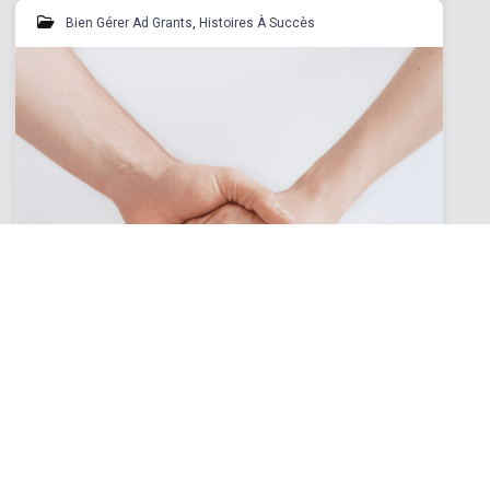
Bien Gérer Ad Grants
,
Histoires À Succès
Développer sa notoriété et recruter
des bénévoles : le Centre de